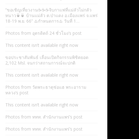
“ขอเชิญเที่ยวงาน☕️☕️☕️จิบกาแฟที่แม่ลัวไม่กลัว
หนาว🍵🍵 บ้านแม่ลัว ต.ป่าแดง อ.เมืองแพร่ จ.แพร่
18-19 พ.ย. 66” ♨️กำหนดการ♨️ วันที่ 1…
Photos from อุตรดิตถ์ 24 ชั่วโมง’s post
This content isn’t available right now
ขอประชาสัมพันธ์ เลื่อนเปิดกิจกรรมพิชิตยอด
2,102 Msl. จนกว่าสถานการณ์จะปกติ
This content isn’t available right now
Photos from วัดพระธาตุช่อแฮ พระอาราม
หลวง’s post
This content isn’t available right now
Photos from ททท. สำนักงานแพร่’s post
Photos from ททท. สำนักงานแพร่’s post