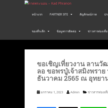
S
k
i
หน้าแรก
PARTNER SITE
สัญลักษณ์กาด
ปร
p
t
o
ของที่ระลึก
ข้อมูลการติดต่อ
ข่าวสารท่องเที่
m
a
i
n
c
ขอเชิญเที่ยวงาน ลานว
o
ลอ ขอพรปู่เจ้าสมิงพราย 
n
t
ธันวาคม 2565 ณ อุทยา
e
n
t
มกราคม 1, 2023
Admin
ข่าวสารท่องเที