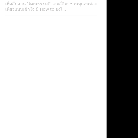
เพื่อสืบสาน ‘วัฒนธรรมดี’ เจมส์จิมาชวนทุกคนท่อง
เที่ยวแบบเข้าใจ มี How to ยังไ…