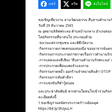
แชร์
ทวีต
ส่งในไลน์
ขอเชิญเที่ยวงาน ลานวัฒนธรรม สืบสานตำนานรั
วันที่ 29 ธันวาคม 2565
ณ อุทยานลิลิตพระลอ ตำบลบ้านกลาง อำเภอสอง จ
โดยกิจกรรมที่น่าสนใจ ประกอบด้วย
-ขบวนแห่จากชุมชน และพิธีเปิดงาน
-กิจกรรมวาดภาพเครยองสองมือ ของอาจารย์นคร
-กิจกรรมการประกวดภาพวาดเรื่องราวตำนานรัก
-การแสดงแสงสีเสียง “สืบสานตำนานรักพระลอ” 
-การประกวดเพื่อนแพงจำแลงกาย
-กิจกรรมกาดหมั้ว ออกร้านจำหน่ายสินค้า OTOP 
-กิจกรรมการส้มตำลีลา
-การแข่งขันกีฬาวู้ดบอล
และประชาสัมพันธ์ หากท่านใดสนใจเข้าร่วมกิจก
ละเอียดดังนี้
1.ขอเชิญร่วมสมัครประกวดรำวงย้อนยุค
https://bit.ly/3hzyuLH