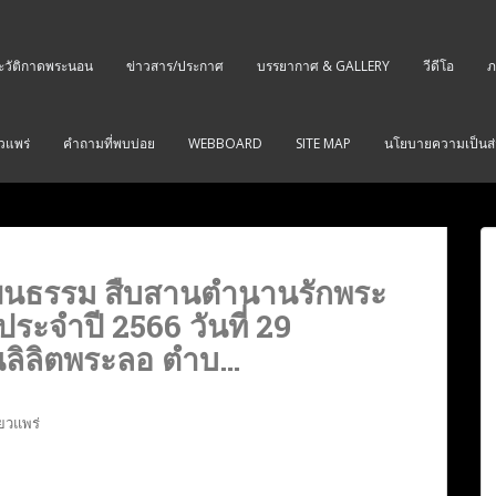
ะวัติกาดพระนอน
ข่าวสาร/ประกาศ
บรรยากาศ & GALLERY
วีดีโอ
ภ
ยวแพร่
คำถามที่พบบ่อย
WEBBOARD
SITE MAP
นโยบายความเป็นส่
ัฒนธรรม สืบสานตำนานรักพระ
ประจำปี 2566 วันที่ 29
นลิลิตพระลอ ตำบ…
่ยวแพร่