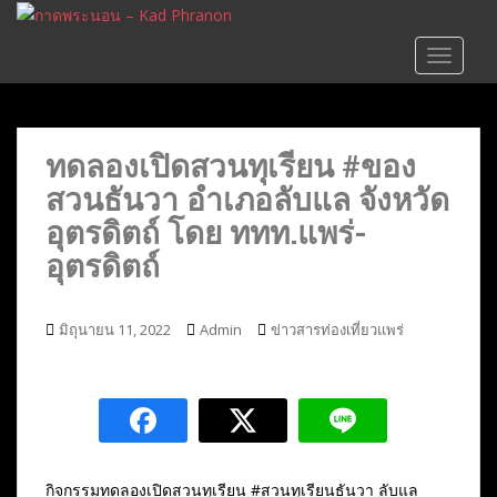
S
k
TOGGLE
i
p
t
o
ทดลองเปิดสวนทุเรียน #ของ
m
สวนธันวา อำเภอลับแล จังหวัด
a
i
อุตรดิตถ์ โดย ททท.แพร่-
n
อุตรดิตถ์
c
o
n
มิถุนายน 11, 2022
Admin
ข่าวสารท่องเที่ยวแพร่
t
e
n
t
กิจกรรมทดลองเปิดสวนทุเรียน #สวนทุเรียนธันวา ลับแล