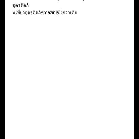
อุตรดิตถ์
#เที่ยวอุตรดิตถ์Amazingยิ่งกว่าเดิม