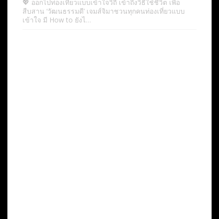
💖 ออกไปท่องเที่ยวแบบเข้าใจวิถี เข้าถึงวิธีใช้ชีวิต เพื่อ
สืบสาน ‘วัฒนธรรมดี’ เจมส์จิมาชวนทุกคนท่องเที่ยวแบบ
เข้าใจ มี How to ยังไ…