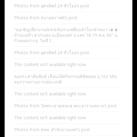
Photos from อุตรดิตถ์ 24 ชั่วโมง’s post
Photos from สบายคราฟต์’s post
“ขอเชิญเที่ยวงาน☕️☕️☕️จิบกาแฟที่แม่ลัวไม่กลัวหนาว🍵🍵
บ้านแม่ลัว ต.ป่าแดง อ.เมืองแพร่ จ.แพร่ 18-19 พ.ย. 66” ♨️
กำหนดการ♨️ วันที่ 1…
Photos from อุตรดิตถ์ 24 ชั่วโมง’s post
This content isn’t available right now
ขอประชาสัมพันธ์ เลื่อนเปิดกิจกรรมพิชิตยอด 2,102 Msl.
จนกว่าสถานการณ์จะปกติ
This content isn’t available right now
Photos from วัดพระธาตุช่อแฮ พระอารามหลวง’s post
This content isn’t available right now
Photos from ททท. สำนักงานแพร่’s post