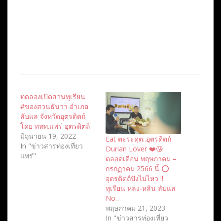
ทดลองเปิดสวนทุเรียน
#ของสวนธันวา อำเภอ
ลับแล จังหวัดอุตรดิตถ์
โดย ททท.แพร่-อุตรดิตถ์
มิถุนายน 19, 2022
Eat ตะระดุต..อุตรดิตถ์
In "ข่าวสารท่องเที่ยว
Durian Lover ❤️😘
แพร่"
ตลอดเดือน พฤษภาคม –
กรกฏาคม 2566 นี้ ⭕️
อุตรดิตถ์ปังไม่ไหว !!
ทุเรียน หลง-หลิน ลับแล
No…
พฤษภาคม 21, 2023
In "ข่าวสารท่องเที่ยว