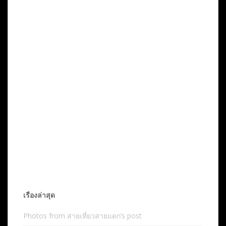
เรื่องล่าสุด
Photos from สายเที่ยวสายแดก’s post