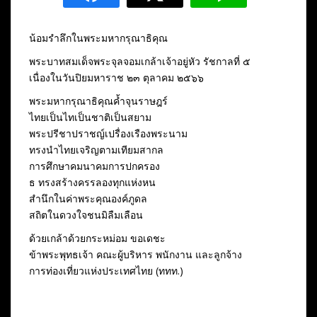
น้อมรำลึกในพระมหากรุณาธิคุณ
พระบาทสมเด็จพระจุลจอมเกล้าเจ้าอยู่หัว รัชกาลที่ ๕
เนื่องในวันปิยมหาราช ๒๓ ตุลาคม ๒๕๖๖
พระมหากรุณาธิคุณค้ำจุนราษฎร์
ไทยเป็นไทเป็นชาติเป็นสยาม
พระปรีชาปราชญ์เปรื่องเรืองพระนาม
ทรงนำไทยเจริญตามเทียมสากล
การศึกษาคมนาคมการปกครอง
ธ ทรงสร้างครรลองทุกแห่งหน
สำนึกในค่าพระคุณองค์ภูดล
สถิตในดวงใจชนมิลืมเลือน
ด้วยเกล้าด้วยกระหม่อม ขอเดชะ
ข้าพระพุทธเจ้า คณะผู้บริหาร พนักงาน และลูกจ้าง
การท่องเที่ยวแห่งประเทศไทย (ททท.)