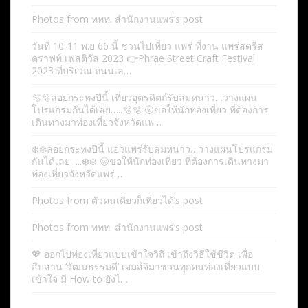
Photos from ททท. สำนักงานแพร่’s post
วันที่ 10-11 พ.ย 66 นี้ ชวนไปเที่ยว แพร่ ที่งาน แพร่สตรีส
คราฟท์ เฟสติวัล 2023 👉Phrae Street Craft Festival
2023 ที่บริเวณ ถนนเล…
🫧🫧ลอยกระทงปีนี้ เที่ยวอุตรดิตถ์รับลมหนาว…วางแผน
โปรแกรมกันได้เลย…..🫧🫧 🌝ขอให้นักท่องเที่ยว ที่ต้องการ
เดินทางมาท่องเที่ยวจังหวัดแพ…
❄️❄️ลอยกระทงปีนี้ แอ่วแพร่รับลมหนาว…วางแผนโปรแกรม
กันได้เลย…..❄️❄️ 🌝ขอให้นักท่องเที่ยว ที่ต้องการเดินทางมา
ท่องเที่ยวจังหวัดแพร่ …
Photos from ตัวคนเดียวก็เที่ยวได้’s post
Photos from ททท. สำนักงานแพร่’s post
💖 ออกไปท่องเที่ยวแบบเข้าใจวิถี เข้าถึงวิธีใช้ชีวิต เพื่อ
สืบสาน ‘วัฒนธรรมดี’ เจมส์จิมาชวนทุกคนท่องเที่ยวแบบ
เข้าใจ มี How to ยังไ…