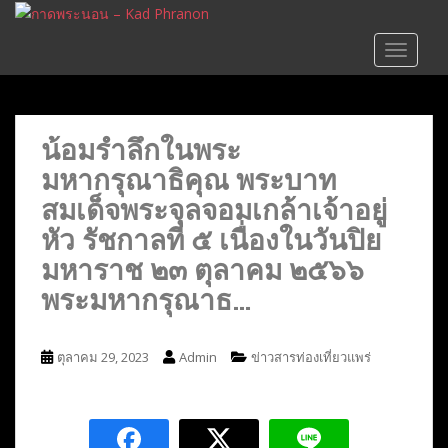
S
k
TOGGLE
i
p
t
o
น้อมรำลึกในพระ
m
มหากรุณาธิคุณ พระบาท
a
i
สมเด็จพระจุลจอมเกล้าเจ้าอยู่
n
หัว รัชกาลที่ ๕ เนื่องในวันปิย
c
มหาราช ๒๓ ตุลาคม ๒๕๖๖
o
n
พระมหากรุณาธ…
t
e
n
ตุลาคม 29, 2023
Admin
ข่าวสารท่องเที่ยวแพร่
t