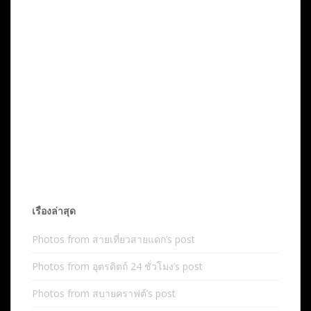
เรื่องล่าสุด
Photos from สายเที่ยวสายแดก’s post
Photos from อุตรดิตถ์ 24 ชั่วโมง’s post
Photos from สบายคราฟต์’s post