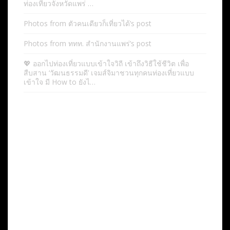
ท่องเที่ยวจังหวัดแพร่ …
Photos from ตัวคนเดียวก็เที่ยวได้’s post
Photos from ททท. สำนักงานแพร่’s post
💖 ออกไปท่องเที่ยวแบบเข้าใจวิถี เข้าถึงวิธีใช้ชีวิต เพื่อ
สืบสาน ‘วัฒนธรรมดี’ เจมส์จิมาชวนทุกคนท่องเที่ยวแบบ
เข้าใจ มี How to ยังไ…