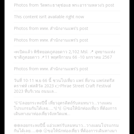
Photos from วัดพระธาตุช่อแฮ พระอารามหลวง’s post
This content isn’t available right now
Photos from ททท. สำนักงานแพร่’s post
Photos from ททท. สำนักงานแพร่’s post
📣เปิดแล้ว พิชิตยอดภูสอยดาว 2,102 Msl. 📍 อุทยานแห่ง
ชาติภูสอยดาว 📌11 พฤศจิกายน 66 -10 มกราคม 2567
Photos from ททท. สำนักงานแพร่’s post
วันที่ 10-11 พ.ย 66 นี้ ชวนไปเที่ยว แพร่ ที่งาน แพร่สตรีส
คราฟท์ เฟสติวัล 2023 👉Phrae Street Craft Festival
2023 ที่บริเวณ ถนนเล…
🫧🫧ลอยกระทงปีนี้ เที่ยวอุตรดิตถ์รับลมหนาว…วางแผน
โปรแกรมกันได้เลย…..🫧🫧 🌝ขอให้นักท่องเที่ยว ที่ต้องการ
เดินทางมาท่องเที่ยวจังหวัดแพ…
❄️❄️ลอยกระทงปีนี้ แอ่วแพร่รับลมหนาว…วางแผนโปรแกรม
กันได้เลย…..❄️❄️ 🌝ขอให้นักท่องเที่ยว ที่ต้องการเดินทางมา