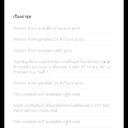
เรื่องล่าสุด
Photos from สายเที่ยวสายแดก’s post
Photos from อุตรดิตถ์ 24 ชั่วโมง’s post
Photos from สบายคราฟต์’s post
“ขอเชิญเที่ยวงาน☕️☕️☕️จิบกาแฟที่แม่ลัวไม่กลัวหนาว🍵🍵
บ้านแม่ลัว ต.ป่าแดง อ.เมืองแพร่ จ.แพร่ 18-19 พ.ย. 66” ♨️
กำหนดการ♨️ วันที่ 1…
Photos from อุตรดิตถ์ 24 ชั่วโมง’s post
This content isn’t available right now
ขอประชาสัมพันธ์ เลื่อนเปิดกิจกรรมพิชิตยอด 2,102 Msl.
จนกว่าสถานการณ์จะปกติ
This content isn’t available right now