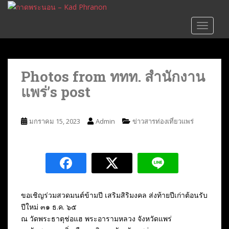
S
k
TOGGLE
i
p
t
o
Photos from ททท. สำนักงาน
m
แพร่’s post
a
i
n
มกราคม 15, 2023
Admin
ข่าวสารท่องเที่ยวแพร่
c
o
n
t
e
n
t
ขอเชิญร่วมสวดมนต์ข้ามปี เสริมสิริมงคล ส่งท้ายปีเก่าต้อนรับ
ปีใหม่ ๓๑ ธ.ค. ๖๕
ณ วัดพระธาตุช่อแฮ พระอารามหลวง จังหวัดแพร่