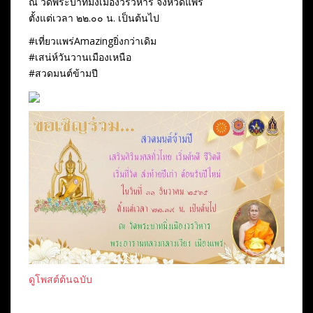
ณ วัดพระบาทมิ่งเมืองวรวิหาร จังหวัดแพร่
ตั้งแต่เวลา ๒๒.๐๐ น. เป็นต้นไป
#เที่ยวแพร่Amazingยิ่งกว่าเดิม
#เสน่ห์วันวานเมืองเหนือ
#สวดมนต์ข้ามปี
ดูโพสต์ต้นฉบับ