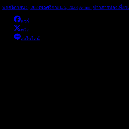
พฤศจิกายน 5, 2023
พฤศจิกายน 5, 2023
Admin
ข่าวสารท่องเที่ยว
แชร์
ทวีต
ส่งในไลน์
ซ้อมรับลมหนาว กับ งานสบายๆ ที่สบายคราฟท์ ครั้งที่ 4
👉🏻ภาพสวยๆกับ เพจสายเที่ยวสายแดก
แล้วมาพบกันนะครับ 🫰