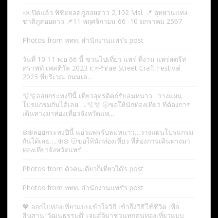
📣เปิดแล้ว พิชิตยอดภูสอยดาว 2,102 Msl. 📍 อุทยานแห่ง
ชาติภูสอยดาว 📌11 พฤศจิกายน 66 -10 มกราคม 2567
Photos from ททท. สำนักงานแพร่’s post
วันที่ 10-11 พ.ย 66 นี้ ชวนไปเที่ยว แพร่ ที่งาน แพร่สตรีส
คราฟท์ เฟสติวัล 2023 👉Phrae Street Craft Festival
2023 ที่บริเวณ ถนนเล…
🫧🫧ลอยกระทงปีนี้ เที่ยวอุตรดิตถ์รับลมหนาว…วางแผน
โปรแกรมกันได้เลย…..🫧🫧 🌝ขอให้นักท่องเที่ยว ที่ต้องการ
เดินทางมาท่องเที่ยวจังหวัดแพ…
❄️❄️ลอยกระทงปีนี้ แอ่วแพร่รับลมหนาว…วางแผนโปรแกรม
กันได้เลย…..❄️❄️ 🌝ขอให้นักท่องเที่ยว ที่ต้องการเดินทางมา
ท่องเที่ยวจังหวัดแพร่ …
Photos from ตัวคนเดียวก็เที่ยวได้’s post
Photos from ททท. สำนักงานแพร่’s post
💖 ออกไปท่องเที่ยวแบบเข้าใจวิถี เข้าถึงวิธีใช้ชีวิต เพื่อ
สืบสาน ‘วัฒนธรรมดี’ เจมส์จิมาชวนทุกคนท่องเที่ยวแบบ