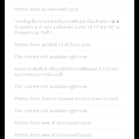
Photos from สบายคราฟต์’s post
“ขอเชิญเที่ยวงาน☕️☕️☕️จิบกาแฟที่แม่ลัวไม่กลัวหนาว🍵🍵
บ้านแม่ลัว ต.ป่าแดง อ.เมืองแพร่ จ.แพร่ 18-19 พ.ย. 66” ♨️
กำหนดการ♨️ วันที่ 1…
Photos from อุตรดิตถ์ 24 ชั่วโมง’s post
This content isn’t available right now
ขอประชาสัมพันธ์ เลื่อนเปิดกิจกรรมพิชิตยอด 2,102 Msl.
จนกว่าสถานการณ์จะปกติ
This content isn’t available right now
Photos from วัดพระธาตุช่อแฮ พระอารามหลวง’s post
This content isn’t available right now
Photos from ททท. สำนักงานแพร่’s post
Photos from ททท. สำนักงานแพร่’s post