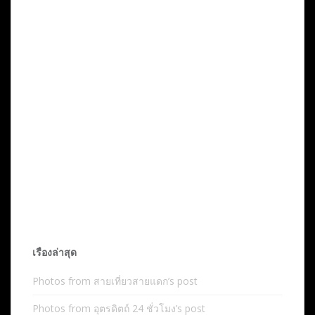
เรื่องล่าสุด
Photos from สายเที่ยวสายแดก’s post
Photos from อุตรดิตถ์ 24 ชั่วโมง’s post