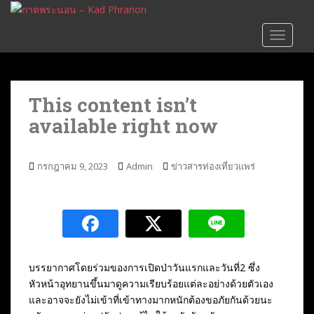
S
k
TOGGLE
i
p
t
o
This content isn’t
m
available right now
a
i
n
กรกฎาคม 9, 2023
Admin
ข่าวสารท่องเที่ยวแพร่
c
o
n
t
e
n
t
บรรยากาศโดยร่วมของการเปิดป่าวันแรกและวันที่2 ซึ่ง
หัวหน้าอุทยานขึ้นมาดูความเรียบร้อยแต่ละอย่างด้วยตัวเอง
และอาจจะยังไม่เข้าที่เข้าทางมากหนักต้องขอภัยกันด้วยนะ