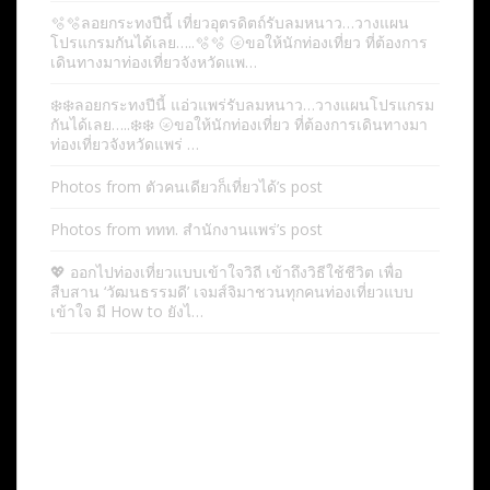
🫧🫧ลอยกระทงปีนี้ เที่ยวอุตรดิตถ์รับลมหนาว…วางแผน
โปรแกรมกันได้เลย…..🫧🫧 🌝ขอให้นักท่องเที่ยว ที่ต้องการ
เดินทางมาท่องเที่ยวจังหวัดแพ…
❄️❄️ลอยกระทงปีนี้ แอ่วแพร่รับลมหนาว…วางแผนโปรแกรม
กันได้เลย…..❄️❄️ 🌝ขอให้นักท่องเที่ยว ที่ต้องการเดินทางมา
ท่องเที่ยวจังหวัดแพร่ …
Photos from ตัวคนเดียวก็เที่ยวได้’s post
Photos from ททท. สำนักงานแพร่’s post
💖 ออกไปท่องเที่ยวแบบเข้าใจวิถี เข้าถึงวิธีใช้ชีวิต เพื่อ
สืบสาน ‘วัฒนธรรมดี’ เจมส์จิมาชวนทุกคนท่องเที่ยวแบบ
เข้าใจ มี How to ยังไ…