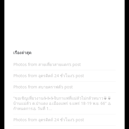
เรื่องล่าสุด
Photos from สายเที่ยวสายแดก’s post
Photos from อุตรดิตถ์ 24 ชั่วโมง’s post
Photos from สบายคราฟต์’s post
“ขอเชิญเที่ยวงาน☕️☕️☕️จิบกาแฟที่แม่ลัวไม่กลัวหนาว🍵🍵
บ้านแม่ลัว ต.ป่าแดง อ.เมืองแพร่ จ.แพร่ 18-19 พ.ย. 66” ♨️
กำหนดการ♨️ วันที่ 1…
Photos from อุตรดิตถ์ 24 ชั่วโมง’s post