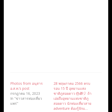
Photos from อนุสาร
28 พฤษภาคม 2566 ครบ
อ.ส.ท.’s post
รอบ 15 ปี อุทยานแห่ง
กรกฎาคม 16, 2023
ชาติภูสอยดาว 🎂🎁🎈 ถ้า
In "ข่าวสารท่องเที่ยว
เอ่ยถึงอุทยานแห่งชาติภู
แพร่"
สอยดาว นักท่องเที่ยวสาย
adventure ต้องรู้จักแ…