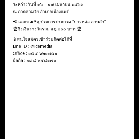
ระหว่างวันที่ ๑๖ – ๑๗ เมษายน ๒๕๖๖
ณ กาดสามวัย อำเภอเมืองแพร่
📢 และขอเชิญร่วมการประกวด “บ่าวหล่อ ลาบลำ”
🏆ชิงเงินรางวัลรวม ๑๖,๐๐๐ บาท 🏆
📱สนใจสมัครเข้าร่วมติดต่อได้ที่
Line ID : @icemedia
Office : ๐๕๔-๖๒๐๗๕๑
มือถือ : ๐๘๘-๒๕๘๑๗๑