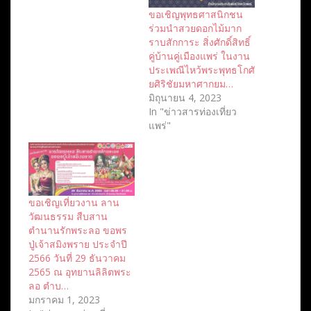
ขอเชิญพุทธศาสนิกชน
ร่วมนำสวยดอกไม้มาก
ราบสักการะ สิ่งศักดิ์สิทธิ์
คู่บ้านคู่เมืองแพร่ ในงาน
ประเพณีไหว้พระพุทธโกศั
ยศิริชัยมหาศากยม…
มิถุนายน 4, 2023
In "ข่าวสารท่องเที่ยว
แพร่"
ขอเชิญเที่ยวงาน ลาน
วัฒนธรรม สืบสาน
ตำนานรักพระลอ ขอพร
ปู่เจ้าสมิงพราย ประจำปี
2566 วันที่ 29 ธันวาคม
2565 ณ อุทยานลิลิตพระ
ลอ ตำบ…
มกราคม 1, 2023