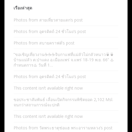
เรื่องล่าสุด
Photos from สายเที่ยวสายแดก’s post
Photos from อุตรดิตถ์ 24 ชั่วโมง’s post
Photos from สบายคราฟต์’s post
“ขอเชิญเที่ยวงาน☕️☕️☕️จิบกาแฟที่แม่ลัวไม่กลัวหนาว🍵🍵
บ้านแม่ลัว ต.ป่าแดง อ.เมืองแพร่ จ.แพร่ 18-19 พ.ย. 66” ♨️
กำหนดการ♨️ วันที่ 1…
Photos from อุตรดิตถ์ 24 ชั่วโมง’s post
This content isn’t available right now
ขอประชาสัมพันธ์ เลื่อนเปิดกิจกรรมพิชิตยอด 2,102 Msl.
จนกว่าสถานการณ์จะปกติ
This content isn’t available right now
Photos from วัดพระธาตุช่อแฮ พระอารามหลวง’s post