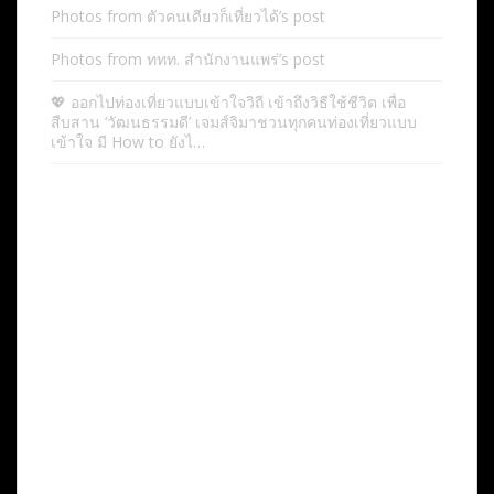
Photos from ตัวคนเดียวก็เที่ยวได้’s post
Photos from ททท. สำนักงานแพร่’s post
💖 ออกไปท่องเที่ยวแบบเข้าใจวิถี เข้าถึงวิธีใช้ชีวิต เพื่อ
สืบสาน ‘วัฒนธรรมดี’ เจมส์จิมาชวนทุกคนท่องเที่ยวแบบ
เข้าใจ มี How to ยังไ…