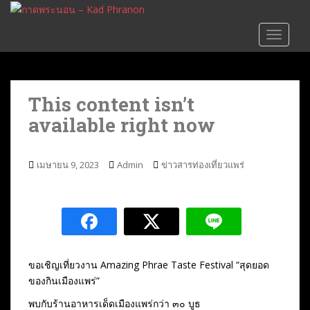
S
k
TOGGLE
i
p
t
o
This content isn’t
m
available right now
a
i
n
เมษายน 9, 2023
Admin
ข่าวสารท่องเที่ยวแพร่
c
o
n
t
e
n
t
ขอเชิญเที่ยวงาน Amazing Phrae Taste Festival “สุดยอด
ของกินเมืองแพร่”
พบกับร้านอาหารเด็ดเมืองแพร่กว่า ๓๐ บูธ