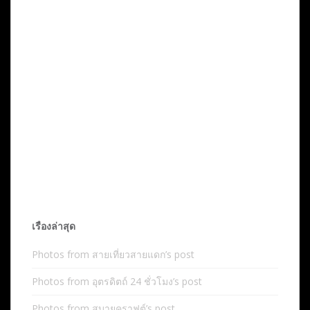
เรื่องล่าสุด
Photos from สายเที่ยวสายแดก’s post
Photos from อุตรดิตถ์ 24 ชั่วโมง’s post
Photos from สบายคราฟต์’s post