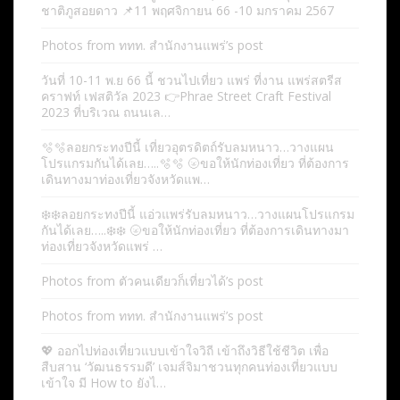
ชาติภูสอยดาว 📌11 พฤศจิกายน 66 -10 มกราคม 2567
Photos from ททท. สำนักงานแพร่’s post
วันที่ 10-11 พ.ย 66 นี้ ชวนไปเที่ยว แพร่ ที่งาน แพร่สตรีส
คราฟท์ เฟสติวัล 2023 👉Phrae Street Craft Festival
2023 ที่บริเวณ ถนนเล…
🫧🫧ลอยกระทงปีนี้ เที่ยวอุตรดิตถ์รับลมหนาว…วางแผน
โปรแกรมกันได้เลย…..🫧🫧 🌝ขอให้นักท่องเที่ยว ที่ต้องการ
เดินทางมาท่องเที่ยวจังหวัดแพ…
❄️❄️ลอยกระทงปีนี้ แอ่วแพร่รับลมหนาว…วางแผนโปรแกรม
กันได้เลย…..❄️❄️ 🌝ขอให้นักท่องเที่ยว ที่ต้องการเดินทางมา
ท่องเที่ยวจังหวัดแพร่ …
Photos from ตัวคนเดียวก็เที่ยวได้’s post
Photos from ททท. สำนักงานแพร่’s post
💖 ออกไปท่องเที่ยวแบบเข้าใจวิถี เข้าถึงวิธีใช้ชีวิต เพื่อ
สืบสาน ‘วัฒนธรรมดี’ เจมส์จิมาชวนทุกคนท่องเที่ยวแบบ
เข้าใจ มี How to ยังไ…