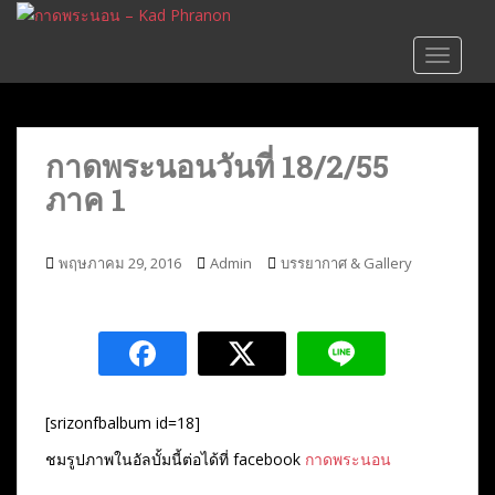
S
k
TOGGLE
i
p
t
o
กาดพระนอนวันที่ 18/2/55
m
ภาค 1
a
i
n
พฤษภาคม 29, 2016
Admin
บรรยากาศ & Gallery
c
o
n
t
e
n
t
[srizonfbalbum id=18]
ชมรูปภาพในอัลบั้มนี้ต่อได้ที่ facebook
กาดพระนอน