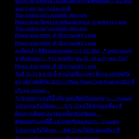
ขอประชาสัมพันธ์ เลื่อนเปิดกิจกรรมพิชิตยอด 2,102 Msl.
จนกว่าสถานการณ์จะปกติ
This content isn’t available right now
Photos from วัดพระธาตุช่อแฮ พระอารามหลวง’s post
This content isn’t available right now
Photos from ททท. สำนักงานแพร่’s post
Photos from ททท. สำนักงานแพร่’s post
📣เปิดแล้ว พิชิตยอดภูสอยดาว 2,102 Msl. 📍 อุทยานแห่ง
ชาติภูสอยดาว 📌11 พฤศจิกายน 66 -10 มกราคม 2567
Photos from ททท. สำนักงานแพร่’s post
วันที่ 10-11 พ.ย 66 นี้ ชวนไปเที่ยว แพร่ ที่งาน แพร่สตรีส
คราฟท์ เฟสติวัล 2023 👉Phrae Street Craft Festival 2023 ที่
บริเวณ ถนนเล…
🫧🫧ลอยกระทงปีนี้ เที่ยวอุตรดิตถ์รับลมหนาว…วางแผน
โปรแกรมกันได้เลย…..🫧🫧 🌝ขอให้นักท่องเที่ยว ที่
ต้องการเดินทางมาท่องเที่ยวจังหวัดแพ…
❄️❄️ลอยกระทงปีนี้ แอ่วแพร่รับลมหนาว…วางแผน
โปรแกรมกันได้เลย…..❄️❄️ 🌝ขอให้นักท่องเที่ยว ที่
ต้องการเดินทางมาท่องเที่ยวจังหวัดแพร่ …