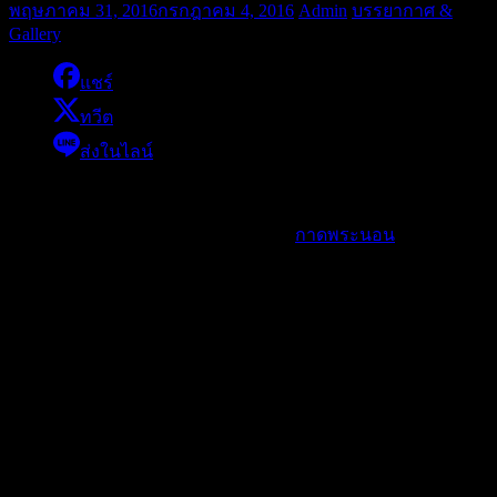
พฤษภาคม 31, 2016
กรกฎาคม 4, 2016
Admin
บรรยากาศ &
Gallery
แชร์
ทวีต
ส่งในไลน์
[srizonfbalbum id=173]
ชมรูปภาพในอัลบั้มนี้ต่อได้ที่ facebook
กาดพระนอน