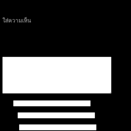
ใส่ความเห็น
อีเมลของคุณจะไม่แสดงให้คนอื่นเห็น
ช่องข้อมูลจำเป็นถูกทำ
เครื่องหมาย
*
ความเห็น
*
ชื่อ
*
อีเมล
*
เว็บไซต์