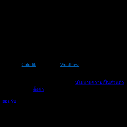
Theme by
Colorlib
Powered by
WordPress
เราใช้คุกกี้เพื่อพัฒนาประสิทธิภาพ และประสบการณ์ที่ดีในการ
ใช้เว็บไซต์ของคุณ ศึกษาเพิ่มเติมได้ที่
นโยบายความเป็นส่วนตัว
และจัดการได้ที่
ตั้งค่า
ยอมรับ
ตั้งค่าความเป็นส่วนตัว
คุณสามารถเลือกการตั้งค่าคุกกี้โดยเปิด/ปิด คุกกี้ในแต่ละ
ประเภทได้ตามความต้องการ ยกเว้น คุกกี้ที่จำเป็น