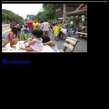
ที่นี่ กาดพระนอน
หลายๆคนที่เคยมาแอ่ว (เที่ยว) กาดพระนอนแล้ว หรือยัง…
มิถุนายน 3, 2016
In "ข่าวสาร/ประกาศ"