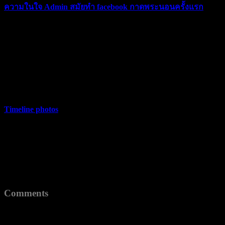
ความในใจ Admin สมัยทำ facebook กาดพระนอนครั้งแรก
บทความต่อไปนี้เป็นความในใจของแอดมินป่าน ซึ่งเป็น a…
มิถุนายน 3, 2016
In "ข่าวสาร/ประกาศ"
Timeline photos
กาดพระนอน ขอเจิญปี้น้อง สวมชุดพื้นเมือง แอ่วกาด กา…
มิถุนายน 11, 2022
In "บรรยากาศ & Gallery"
Comments
comments