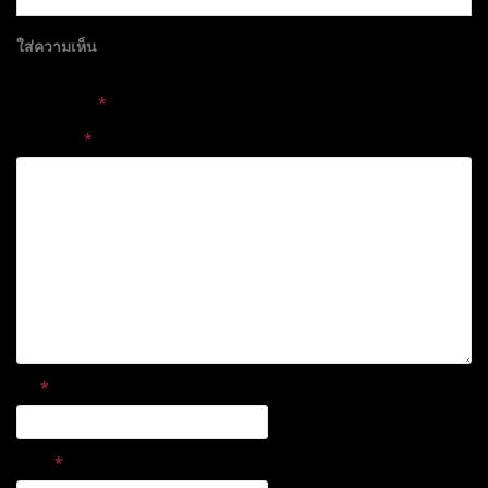
ใส่ความเห็น
อีเมลของคุณจะไม่แสดงให้คนอื่นเห็น
ช่องข้อมูลจำเป็นถูกทำ
เครื่องหมาย
*
ความเห็น
*
ชื่อ
*
อีเมล
*