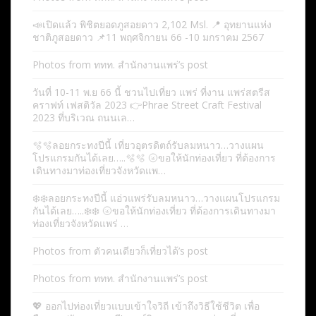
📣เปิดแล้ว พิชิตยอดภูสอยดาว 2,102 Msl. 📍 อุทยานแห่ง
ชาติภูสอยดาว 📌11 พฤศจิกายน 66 -10 มกราคม 2567
Photos from ททท. สำนักงานแพร่’s post
วันที่ 10-11 พ.ย 66 นี้ ชวนไปเที่ยว แพร่ ที่งาน แพร่สตรีส
คราฟท์ เฟสติวัล 2023 👉Phrae Street Craft Festival
2023 ที่บริเวณ ถนนเล…
🫧🫧ลอยกระทงปีนี้ เที่ยวอุตรดิตถ์รับลมหนาว…วางแผน
โปรแกรมกันได้เลย…..🫧🫧 🌝ขอให้นักท่องเที่ยว ที่ต้องการ
เดินทางมาท่องเที่ยวจังหวัดแพ…
❄️❄️ลอยกระทงปีนี้ แอ่วแพร่รับลมหนาว…วางแผนโปรแกรม
กันได้เลย…..❄️❄️ 🌝ขอให้นักท่องเที่ยว ที่ต้องการเดินทางมา
ท่องเที่ยวจังหวัดแพร่ …
Photos from ตัวคนเดียวก็เที่ยวได้’s post
Photos from ททท. สำนักงานแพร่’s post
💖 ออกไปท่องเที่ยวแบบเข้าใจวิถี เข้าถึงวิธีใช้ชีวิต เพื่อ