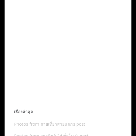
เรื่องล่าสุด
Photos from สายเที่ยวสายแดก’s post
Photos from อุตรดิตถ์ 24 ชั่วโมง’s post