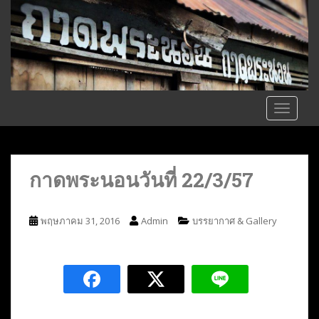
S
k
i
p
t
o
m
TOGGLE
a
i
n
c
กาดพระนอนวันที่ 22/3/57
o
n
t
พฤษภาคม 31, 2016
Admin
บรรยากาศ & Gallery
e
n
t