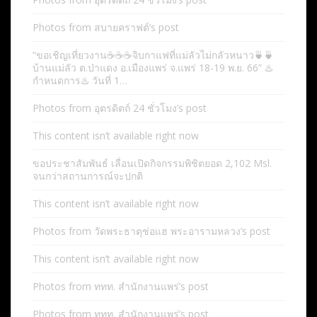
Photos from สบายคราฟต์’s post
“ขอเชิญเที่ยวงาน☕️☕️☕️จิบกาแฟที่แม่ลัวไม่กลัวหนาว🍵🍵
บ้านแม่ลัว ต.ป่าแดง อ.เมืองแพร่ จ.แพร่ 18-19 พ.ย. 66” ♨️
กำหนดการ♨️ วันที่ 1…
Photos from อุตรดิตถ์ 24 ชั่วโมง’s post
This content isn’t available right now
ขอประชาสัมพันธ์ เลื่อนเปิดกิจกรรมพิชิตยอด 2,102 Msl.
จนกว่าสถานการณ์จะปกติ
This content isn’t available right now
Photos from วัดพระธาตุช่อแฮ พระอารามหลวง’s post
This content isn’t available right now
Photos from ททท. สำนักงานแพร่’s post
Photos from ททท. สำนักงานแพร่’s post