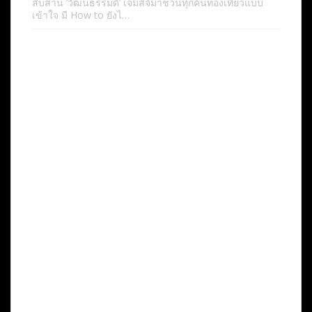
สืบสาน ‘วัฒนธรรมดี’ เจมส์จิมาชวนทุกคนท่องเที่ยวแบบ
เข้าใจ มี How to ยังไ…