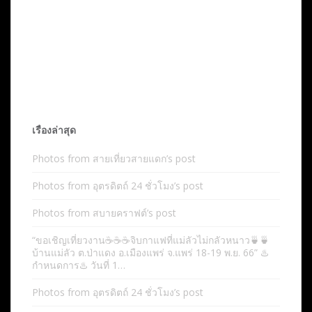
เรื่องล่าสุด
Photos from สายเที่ยวสายแดก’s post
Photos from อุตรดิตถ์ 24 ชั่วโมง’s post
Photos from สบายคราฟต์’s post
“ขอเชิญเที่ยวงาน☕️☕️☕️จิบกาแฟที่แม่ลัวไม่กลัวหนาว🍵🍵
บ้านแม่ลัว ต.ป่าแดง อ.เมืองแพร่ จ.แพร่ 18-19 พ.ย. 66” ♨️
กำหนดการ♨️ วันที่ 1…
Photos from อุตรดิตถ์ 24 ชั่วโมง’s post