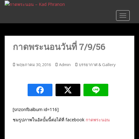
S
k
TOGGLE
i
p
t
o
กาดพระนอนวันที่ 7/9/56
m
a
i
พฤษภาคม 30, 2016
Admin
บรรยากาศ & Gallery
n
c
o
n
t
e
[srizonfbalbum id=116]
n
t
ชมรูปภาพในอัลบั้มนี้ต่อได้ที่ facebook
กาดพระนอน