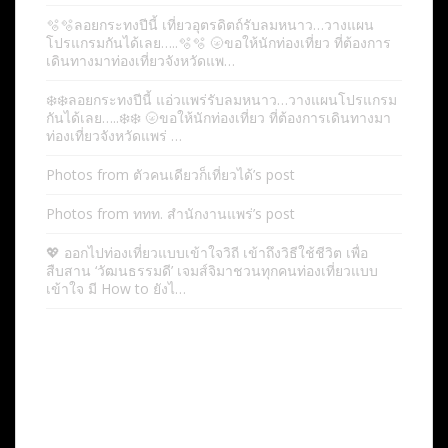
🫧🫧ลอยกระทงปีนี้ เที่ยวอุตรดิตถ์รับลมหนาว…วางแผน
โปรแกรมกันได้เลย…..🫧🫧 🌝ขอให้นักท่องเที่ยว ที่ต้องการ
เดินทางมาท่องเที่ยวจังหวัดแพ…
❄️❄️ลอยกระทงปีนี้ แอ่วแพร่รับลมหนาว…วางแผนโปรแกรม
กันได้เลย…..❄️❄️ 🌝ขอให้นักท่องเที่ยว ที่ต้องการเดินทางมา
ท่องเที่ยวจังหวัดแพร่ …
Photos from ตัวคนเดียวก็เที่ยวได้’s post
Photos from ททท. สำนักงานแพร่’s post
💖 ออกไปท่องเที่ยวแบบเข้าใจวิถี เข้าถึงวิธีใช้ชีวิต เพื่อ
สืบสาน ‘วัฒนธรรมดี’ เจมส์จิมาชวนทุกคนท่องเที่ยวแบบ
เข้าใจ มี How to ยังไ…