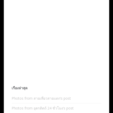
เรื่องล่าสุด
Photos from สายเที่ยวสายแดก’s post
Photos from อุตรดิตถ์ 24 ชั่วโมง’s post