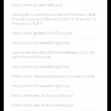
Photos from สบายคราฟต์’s post
“ขอเชิญเที่ยวงาน☕️☕️☕️จิบกาแฟที่แม่ลัวไม่กลัวหนาว🍵🍵
บ้านแม่ลัว ต.ป่าแดง อ.เมืองแพร่ จ.แพร่ 18-19 พ.ย. 66” ♨️
กำหนดการ♨️ วันที่ 1…
Photos from อุตรดิตถ์ 24 ชั่วโมง’s post
This content isn’t available right now
ขอประชาสัมพันธ์ เลื่อนเปิดกิจกรรมพิชิตยอด 2,102 Msl.
จนกว่าสถานการณ์จะปกติ
This content isn’t available right now
Photos from วัดพระธาตุช่อแฮ พระอารามหลวง’s post
This content isn’t available right now
Photos from ททท. สำนักงานแพร่’s post
Photos from ททท. สำนักงานแพร่’s post