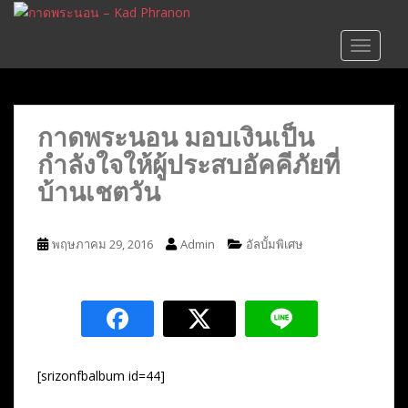
S
k
TOGGLE
i
p
t
o
กาดพระนอน มอบเงินเป็น
m
กำลังใจให้ผู้ประสบอัคคีภัยที่
a
i
บ้านเชตวัน
n
c
o
พฤษภาคม 29, 2016
Admin
อัลบั้มพิเศษ
n
t
e
n
t
[srizonfbalbum id=44]