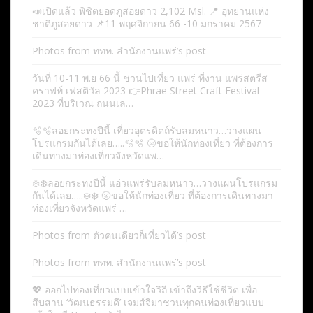
📣เปิดแล้ว พิชิตยอดภูสอยดาว 2,102 Msl. 📍 อุทยานแห่ง
ชาติภูสอยดาว 📌11 พฤศจิกายน 66 -10 มกราคม 2567
Photos from ททท. สำนักงานแพร่’s post
วันที่ 10-11 พ.ย 66 นี้ ชวนไปเที่ยว แพร่ ที่งาน แพร่สตรีส
คราฟท์ เฟสติวัล 2023 👉Phrae Street Craft Festival
2023 ที่บริเวณ ถนนเล…
🫧🫧ลอยกระทงปีนี้ เที่ยวอุตรดิตถ์รับลมหนาว…วางแผน
โปรแกรมกันได้เลย…..🫧🫧 🌝ขอให้นักท่องเที่ยว ที่ต้องการ
เดินทางมาท่องเที่ยวจังหวัดแพ…
❄️❄️ลอยกระทงปีนี้ แอ่วแพร่รับลมหนาว…วางแผนโปรแกรม
กันได้เลย…..❄️❄️ 🌝ขอให้นักท่องเที่ยว ที่ต้องการเดินทางมา
ท่องเที่ยวจังหวัดแพร่ …
Photos from ตัวคนเดียวก็เที่ยวได้’s post
Photos from ททท. สำนักงานแพร่’s post
💖 ออกไปท่องเที่ยวแบบเข้าใจวิถี เข้าถึงวิธีใช้ชีวิต เพื่อ
สืบสาน ‘วัฒนธรรมดี’ เจมส์จิมาชวนทุกคนท่องเที่ยวแบบ