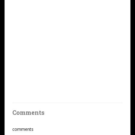
Comments
comments