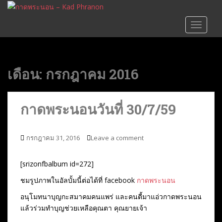
S
k
TOGGLE
i
p
t
o
เดือน:
กรกฎาคม 2016
m
a
i
กาดพระนอนวันที่ 30/7/59
n
c
o
กรกฎาคม 31, 2016
Leave a comment
n
t
[srizonfbalbum id=272]
e
n
ชมรูปภาพในอัลบั้มนี้ต่อได้ที่ facebook
กาดพระนอน
t
อนุโมทนาบุญกะสมาคมคนแพร่ และคนตี้มาแอ่วกาดพระนอน
แล้วร่วมทำบุญช่วยเหลือคุณตา คุณยายเจ้า