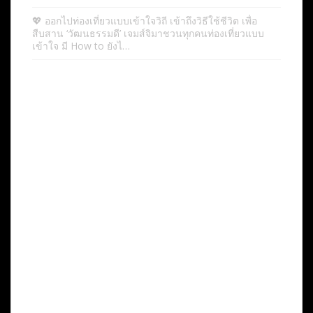
💖 ออกไปท่องเที่ยวแบบเข้าใจวิถี เข้าถึงวิธีใช้ชีวิต เพื่อ
สืบสาน ‘วัฒนธรรมดี’ เจมส์จิมาชวนทุกคนท่องเที่ยวแบบ
เข้าใจ มี How to ยังไ…